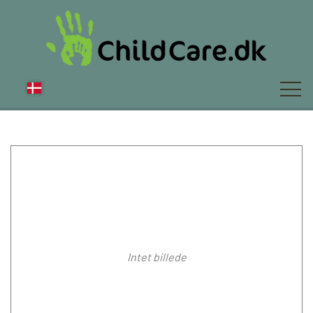
OM OS
NYT
Intet billede
FAQ