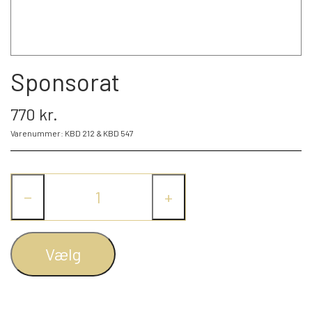
BLIV FADDER
WEBSHOP
Sponsorat
770 kr.
PROJEKTER
Varenummer: KBD 212 & KBD 547
LOGIN
−
+
SPONSOR-LOGIN
Vælg