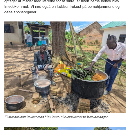
optaget af møder med lærerne for at sikre, at hvert barns behov blev
imødekommet. Vi nød også en lækker frokost på børnehjemmene og
delte sponsorgaver.
Ekstraordinær lækker mad blev lavet i skolekøkkenet til forældredagen.