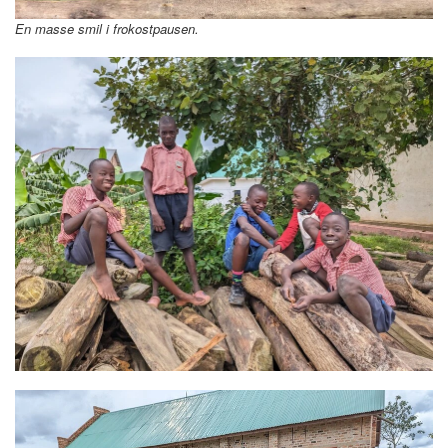
En masse smil i frokostpausen.