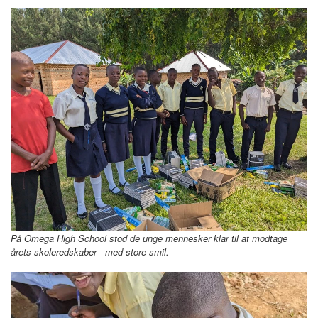
På Omega High School stod de unge mennesker klar til at modtage
årets skoleredskaber - med store smil.