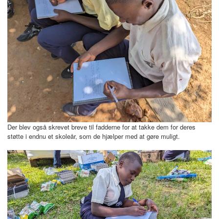
Der blev også skrevet breve til fadderne for at takke dem for deres
støtte i endnu et skoleår, som de hjælper med at gøre muligt.