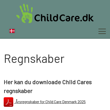
Regnskaber
OM OS
NYT
Her kan du downloade Child Cares
regnskaber
FAQ
Årsregnskaber for Child Care Denmark 2025