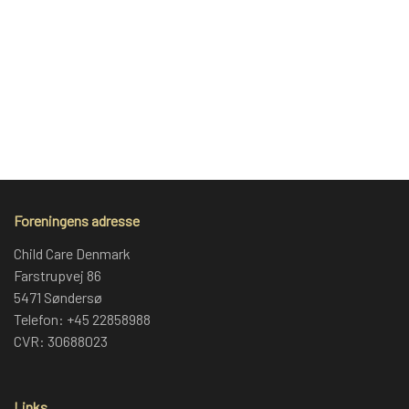
BLIV FADDER
WEBSHOP
PROJEKTER
Foreningens adresse
LOGIN
Child Care Denmark
Farstrupvej 86
SPONSOR-LOGIN
5471 Søndersø
Telefon: +45 22858988
CVR: 30688023
Links