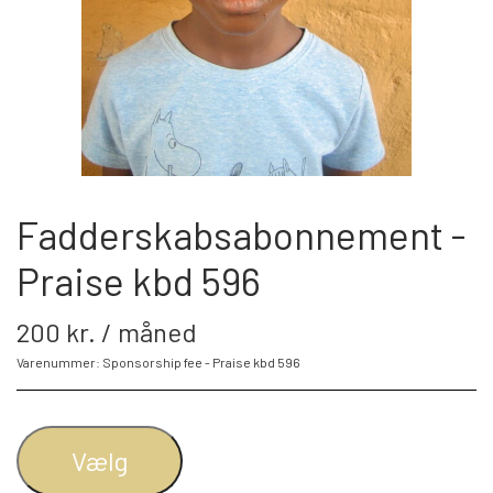
BLIV FADDER
WEBSHOP
PROJEKTER
Fadderskabsabonnement -
Praise kbd 596
LOGIN
200 kr. / måned
SPONSOR-LOGIN
Varenummer: Sponsorship fee - Praise kbd 596
Vælg