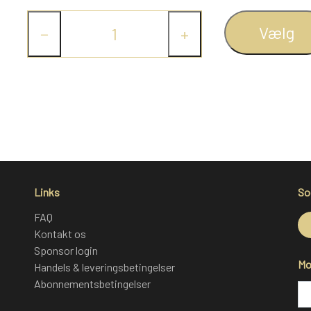
Vælg
−
+
Links
So
FAQ
Kontakt os
Sponsor login
Mo
Handels & leveringsbetingelser
Abonnementsbetingelser