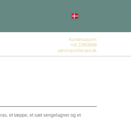
Kundesupport
+45 22858988
admin@childcare.dk
ras, et tæppe, et sæt sengelagner og et