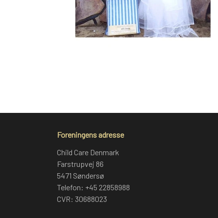
Foreningens adresse
Child Care Denmark
Farstrupvej 86
5471 Søndersø
Telefon: +45 22858988
CVR: 30688023