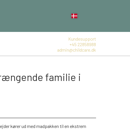
Kundesupport
+45 22858988
admin@childcare.dk
rængende familie i
ejder kører ud med madpakken til en ekstrem