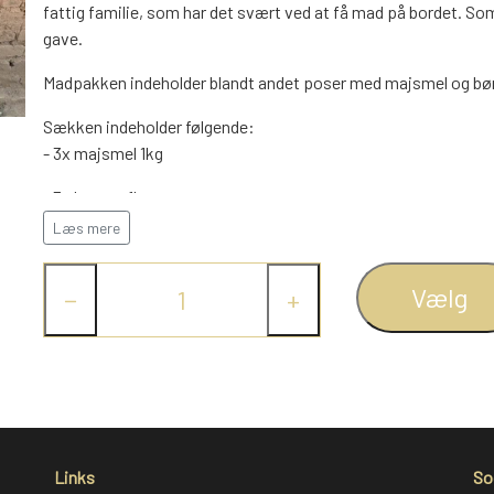
fattig familie, som har det svært ved at få mad på bordet. Som
gave.
Madpakken indeholder blandt andet poser med majsmel og bøn
Sækken indeholder følgende:
- 3x majsmel 1kg
- 3x bønner 1kg
Læs mere
- 2x hvide ris 1 kg
-2x hirsemel 1kg
Vælg
−
+
- 1x sukker 1 kg
- 1x salt 1/2 kg
- 1x madolie 1/2 liter
- 1x theblade 100 g
Links
So