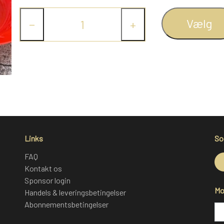
Vælg
−
+
Links
So
FAQ
Kontakt os
Sponsor login
Mo
Handels & leveringsbetingelser
Abonnementsbetingelser