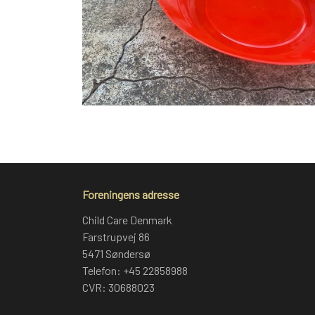
Foreningens adresse
Child Care Denmark
Farstrupvej 86
5471 Søndersø
Telefon: +45 22858988
CVR: 30688023