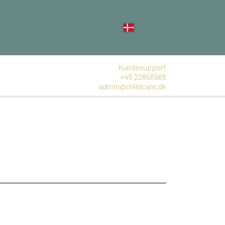
Kundesupport
+45 22858988
admin@childcare.dk