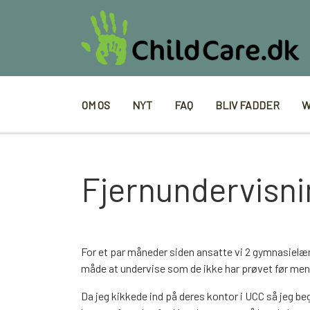
OM OS
NYT
FAQ
BLIV FADDER
W
Fjernundervisni
For et par måneder siden ansatte vi 2 gymnasielære
måde at undervise som de ikke har prøvet før men d
Da jeg kikkede ind på deres kontor i UCC så jeg b