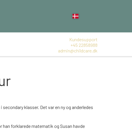
Kundesupport
+45 22858988
admin@childcare.dk
ur
i secondary klasser. Det var en ny og anderledes
hvor han forklarede matematik og Susan havde