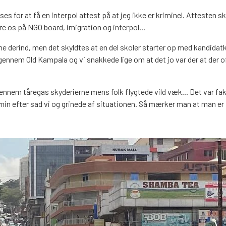
 for at få en interpol attest på at jeg ikke er kriminel. Attesten skal
re os på NGO board, imigration og interpol...
e derind, men det skyldtes at en del skoler starter op med kandidatk
gennem Old Kampala og vi snakkede lige om at det jo var der at der o
 gennem tåregas skyderierne mens folk flygtede vild væk... Det var fak
n efter sad vi og grinede af situationen. Så mærker man at man er i l