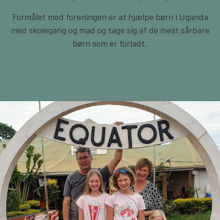
BLIV FADDER
Formålet med foreningen er at hjælpe børn i Uganda
med skolegang og mad og tage sig af de mest sårbare
børn som er forladt.
WEBSHOP
PROJEKTER
LOGIN
SPONSOR-LOGIN