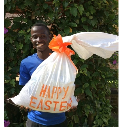
BLIV FADDER
WEBSHOP
PROJEKTER
LOGIN
SPONSOR-LOGIN