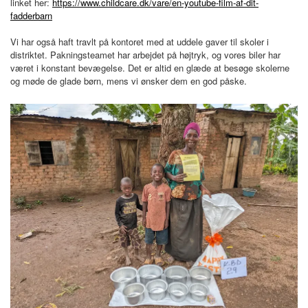
linket her:
https://www.childcare.dk/vare/en-youtube-film-af-dit-
BLIV FADDER
fadderbarn
Vi har også haft travlt på kontoret med at uddele gaver til skoler i
distriktet. Pakningsteamet har arbejdet på højtryk, og vores biler har
WEBSHOP
været i konstant bevægelse. Det er altid en glæde at besøge skolerne
og møde de glade børn, mens vi ønsker dem en god påske.
PROJEKTER
LOGIN
SPONSOR-LOGIN