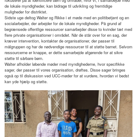
fokuserer på at identificere børn og områder, hvor vi, i samarbejde med
de lokale myndigheder, kan bidrage til udvikling og fremtidige
muligheder for distriktet.
Sidste uge deltog Walter og Rikke i et møde med en politibetjent og en
socialarbejder, der arbejder for de lokale myndigheder. På grund af
begrænsede offentlige ressourcer samarbejder disse to kvinder tæt med
flere private organisationer i området. Når de står over for en sag, der
kræver intervention, kontakter de organisationer, der passer til
målgruppen og har de nødvendige ressourcer til at støtte barnet. Selvom
ressourcerne er knappe, er dette samarbejde afgørende for at sikre
støtte til sårbare børn.
Walter afholder løbende møder med myndighederne, hvor specifikke
sager, der passer til vores organisation, drøftes. Disse sager bringes
også op til diskussion ved UCC-møder for at vurdere, hvordan vi bedst
kan yde hjælp og støtte.