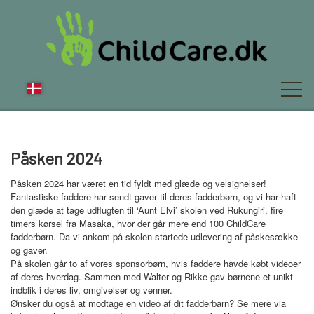
OM OS
Påsken 2024
Påsken 2024 har været en tid fyldt med glæde og velsignelser!
Fantastiske faddere har sendt gaver til deres fadderbørn, og vi har haft
NYT
den glæde at tage udflugten til ‘Aunt Elvi’ skolen ved Rukungiri, fire
timers kørsel fra Masaka, hvor der går mere end 100 ChildCare
fadderbørn. Da vi ankom på skolen startede udlevering af påskesække
og gaver.
På skolen går to af vores sponsorbørn, hvis faddere havde købt videoer
FAQ
af deres hverdag. Sammen med Walter og Rikke gav børnene et unikt
indblik i deres liv, omgivelser og venner.
Ønsker du også at modtage en video af dit fadderbarn? Se mere via