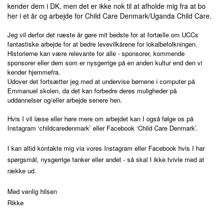
BLIV FADDER
kender dem i DK, men det er ikke nok til at afholde mig fra at bo
her i et år og arbejde for Child Care Denmark/Uganda Child Care.
Jeg vil derfor det næste år gøre mit bedste for at fortælle om UCCs
WEBSHOP
fantastiske arbejde for at bedre levevilkårene for lokalbefolkningen.
Historierne kan være relevante for alle - sponsorer, kommende
sponsorer eller dem som er nysgerrige på en anden kultur end den vi
kender hjemmefra.
Udover det fortsætter jeg med at undervise børnene i computer på
PROJEKTER
Emmanuel skolen, da det kan forbedre deres muligheder på
uddannelser og/eller arbejde senere hen.
Hvis I vil læse eller høre mere om arbejdet kan I også følge os på
LOGIN
Instagram ‘childcaredenmark’ eller Facebook ‘Child Care Denmark’.
I kan altid kontakte mig via vores Instagram eller Facebook hvis I har
spørgsmål, nysgerrige tanker eller andet - så skal I ikke tvivle med at
SPONSOR-LOGIN
række ud.
Med venlig hilsen
Rikke