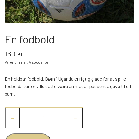
BLIV FADDER
WEBSHOP
En fodbold
PROJEKTER
160 kr.
Varenummer: A soccer ball
LOGIN
En holdbar fodbold. Børn i Uganda er rigtig glade for at spille
fodbold. Derfor ville dette være en meget passende gave til dit
barn.
SPONSOR-LOGIN
−
+