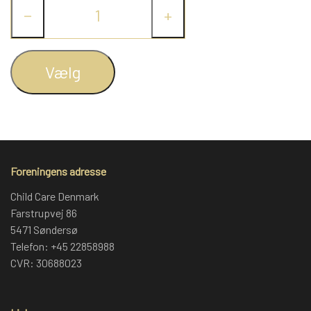
−
+
Vælg
Foreningens adresse
Child Care Denmark
Farstrupvej 86
5471 Søndersø
Telefon: +45 22858988
CVR: 30688023