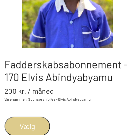
BLIV FADDER
WEBSHOP
PROJEKTER
Fadderskabsabonnement -
170 Elvis Abindyabyamu
LOGIN
200 kr. / måned
SPONSOR-LOGIN
Varenummer: Sponsorship fee - Elvis Abindyabyamu
Vælg