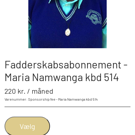
BLIV FADDER
WEBSHOP
PROJEKTER
Fadderskabsabonnement -
Maria Namwanga kbd 514
LOGIN
220 kr. / måned
SPONSOR-LOGIN
Varenummer: Sponsorship fee - Maria Namwanga kbd 514
Vælg