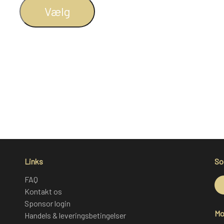
Vælg
Links
So
FAQ
Kontakt os
Sponsor login
Mo
Handels & leveringsbetingelser