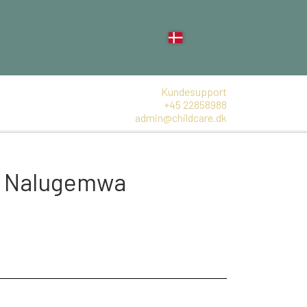
Kundesupport
+45 22858988
admin@childcare.dk
- Nalugemwa