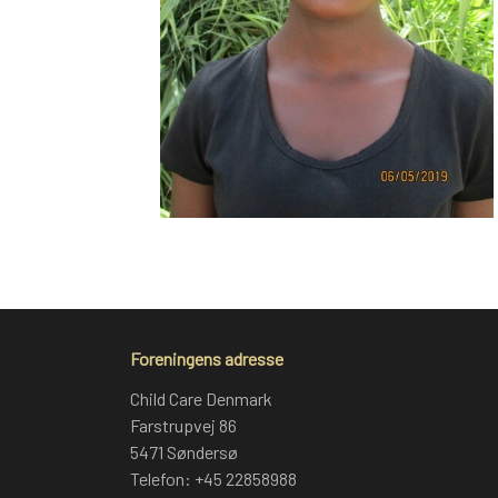
Foreningens adresse
Child Care Denmark
Farstrupvej 86
5471 Søndersø
Telefon: +45 22858988