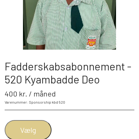
BLIV FADDER
WEBSHOP
PROJEKTER
Fadderskabsabonnement -
520 Kyambadde Deo
LOGIN
400 kr. / måned
SPONSOR-LOGIN
Varenummer: Sponsorship kbd 520
Vælg