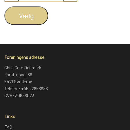
Vælg
Foreningens adresse
Child Care Denmark
Farstrupvej 86
5471 Søndersø
Telefon: +45 22858988
CVR: 30688023
Links
FAQ