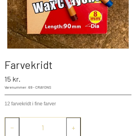
BLIV FADDER
WEBSHOP
PROJEKTER
Farvekridt
LOGIN
15 kr.
Varenummer: 69 - CRAYONS
SPONSOR-LOGIN
12 farvekridt i fine farver
−
+