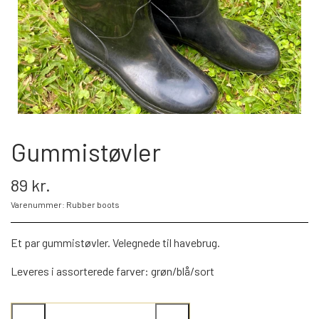
BLIV FADDER
WEBSHOP
PROJEKTER
Gummistøvler
LOGIN
89 kr.
Varenummer: Rubber boots
SPONSOR-LOGIN
Et par gummistøvler. Velegnede til havebrug.
Leveres i assorterede farver: grøn/blå/sort