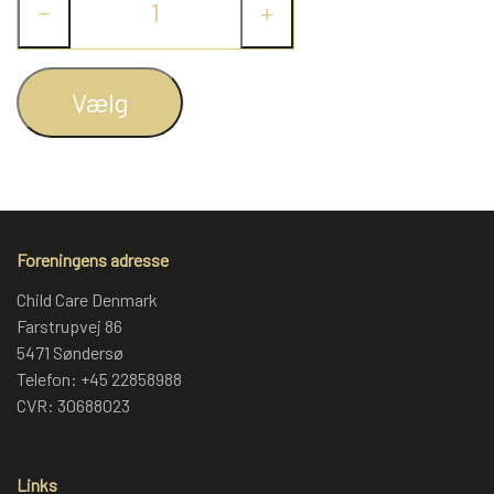
−
+
Vælg
Foreningens adresse
Child Care Denmark
Farstrupvej 86
5471 Søndersø
Telefon: +45 22858988
CVR: 30688023
Links