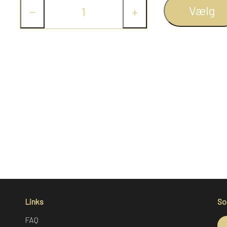
Vælg
−
+
Links
So
FAQ