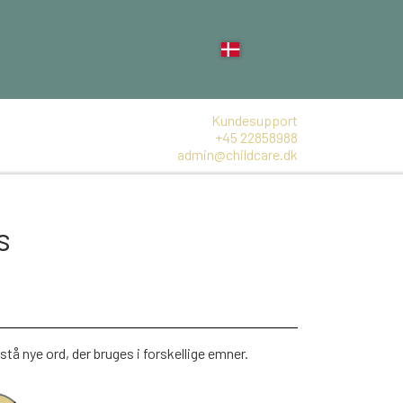
Kundesupport
+45 22858988
admin@childcare.dk
s
stå nye ord, der bruges i forskellige emner.