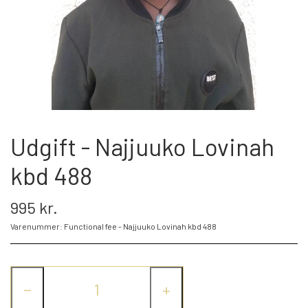
BLIV FADDER
WEBSHOP
PROJEKTER
Udgift - Najjuuko Lovinah
kbd 488
LOGIN
995 kr.
SPONSOR-LOGIN
Varenummer: Functional fee - Najjuuko Lovinah kbd 488
−
+