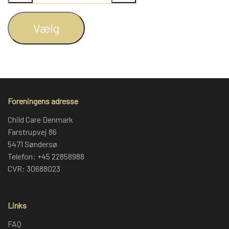
Vælg
Foreningens adresse
Child Care Denmark
Farstrupvej 86
5471 Søndersø
Telefon: +45 22858988
CVR: 30688023
Links
FAQ